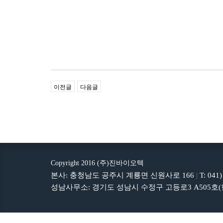
이전글
다음글
Copyright 2016 (주)진바이오텍
본사: 충청남도 공주시 계룡면 신원사로 166
|
T: 041
성남사무소: 경기도 성남시 수정구 고등로3 A505