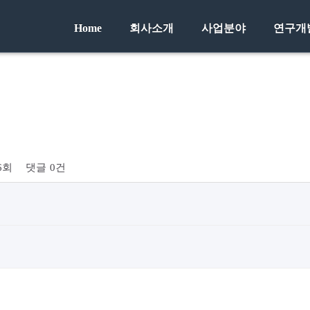
Home
회사소개
사업분야
연구개
46회
댓글
0건